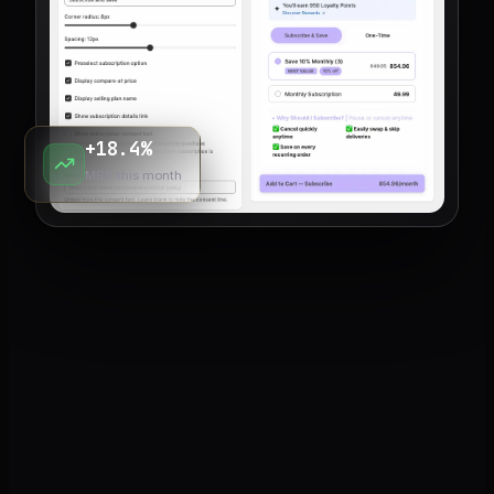
+18.4%
MRR this month