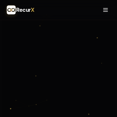
Recur
X