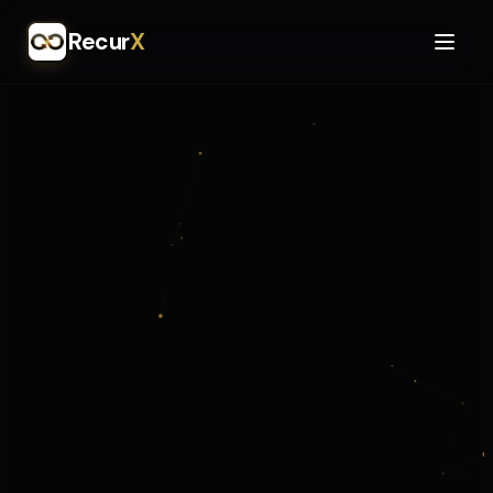
Recur
X