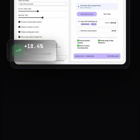
+18.4%
MRR this month