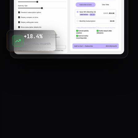
+18.4%
MRR this month