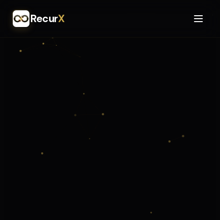
Recur
X