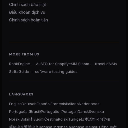
Chính sách bảo mật
Điều khoản dịch vụ
Chính sách hoàn tiền
MORE FROM US
RankEngine — AI SEO for Shopify
eSIM Bloom — travel eSIMs
SoftaGuide — software testing guides
LANGUAGES
English
Deutsch
Español
Français
Italiano
Nederlands
Português (Brasil)
Português (Portugal)
Dansk
Svenska
Norsk Bokmål
Suomi
Čeština
Polski
Türkçe
日本語
한국어
ไทย
简体中文
繁體中文
Bahasa Indonesia
Bahasa Melayu
Tiếng Việt